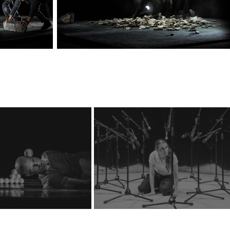
Divadlo Husa na 
Cirkopolis
provázku: Everybody 
Hurts