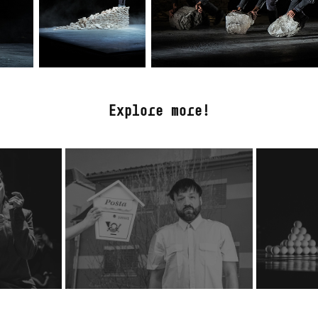
Explore more!
 na 
Divadlo Husa na 
an v 
provázku: Normální 
detektivní komedie