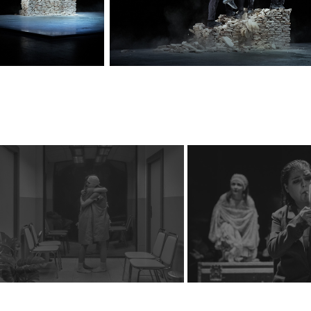
Divadlo Husa
HaDivadlo: Věřit v 
Provázku: Sat
šelmy
Goraji