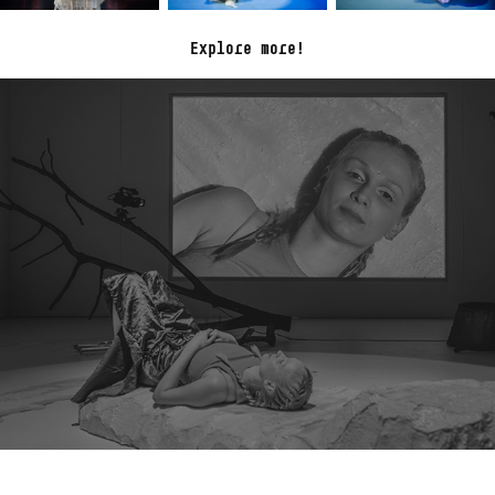
Explore more!
HaDivadlo: Moravský kras